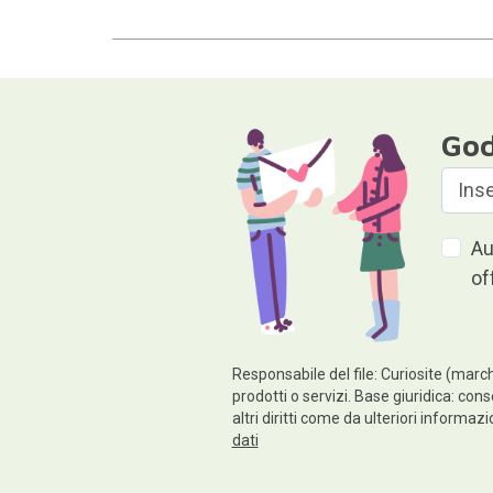
God
Au
of
Responsabile del file: Curiosite (march
prodotti o servizi. Base giuridica: cons
altri diritti come da ulteriori informaz
dati