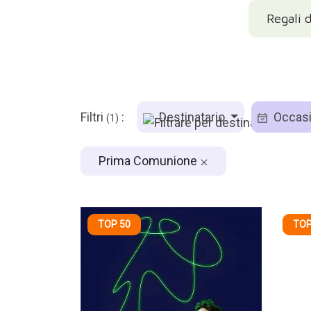
Regali 
Filtri
:
Destinatario
Occas
(1)
Prima Comunione
TOP 50
TOP