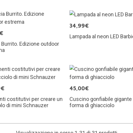
34,99€
9€
Lampada al neon LED Barbi
 Burrito. Edizione outdoor
ma
9€
45,00€
ti costitutivi per creare un
Cuscino gonfiabile gigante
lo di mini Schnauzer
forma di ghiacciolo
Visualizzazione in corso 1-31 di 31 prodotti