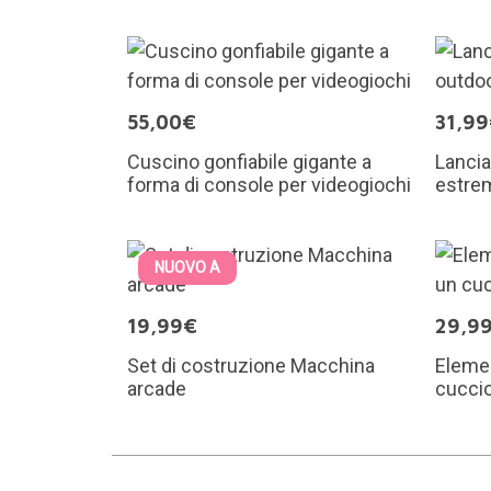
55,00€
31,9
Cuscino gonfiabile gigante a
Lancia
forma di console per videogiochi
estre
NUOVO A
19,99€
29,9
Set di costruzione Macchina
Elemen
arcade
cuccio