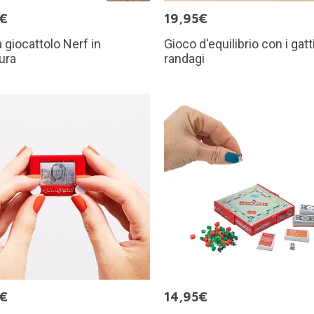
5€
19,95€
a giocattolo Nerf in
Gioco d'equilibrio con i gatt
ura
randagi
5€
14,95€