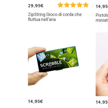
29,95€
14,9
ZipString Gioco di corda che
Pistol
fluttua nell'aria
miniat
14,95€
14,9