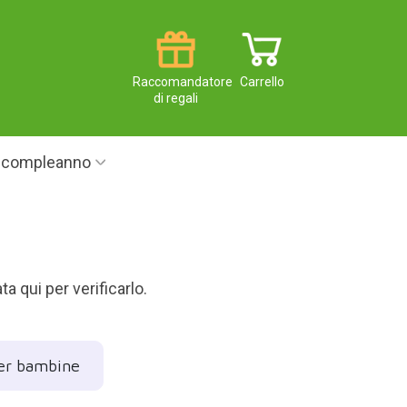
Raccomandatore
Carrello
di regali
i compleanno
a qui per verificarlo.
per bambine