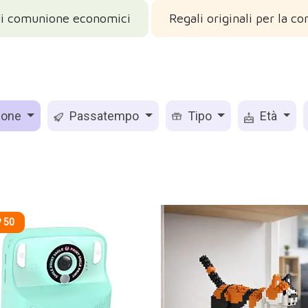
di comunione economici
Regali originali per la c
ione
Passatempo
Tipo
Età
 50