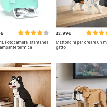
0€
32,99€
int. Fotocamera istantanea
Mattoncini per creare un m
tampante termica
gatto