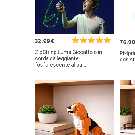
32,99€
76,9
ZipString Luma Giocattolo in
Pixipr
corda galleggiante
con s
fosforescente al buio