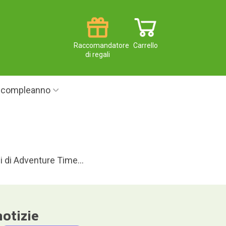
Raccomandatore
Carrello
di regali
i compleanno
i di Adventure Time...
notizie