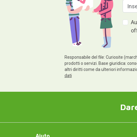
Au
of
Responsabile del file: Curiosite (march
prodotti o servizi. Base giuridica: cons
altri diritti come da ulteriori informaz
dati
Dare
Aiuto