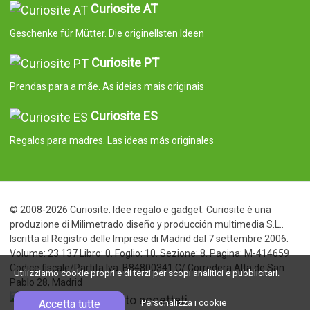
Curiosite AT
Geschenke für Mütter. Die originellsten Ideen
Curiosite PT
Prendas para a mãe. As ideias mais originais
Curiosite ES
Regalos para madres. Las ideas más originales
© 2008-2026 Curiosite. Idee regalo e gadget. Curiosite è una
produzione di Milimetrado diseño y producción multimedia S.L..
Iscritta al Registro delle Imprese di Madrid dal 7 settembre 2006.
Volume: 23.137 Libro: 0. Foglio: 10. Sezione: 8. Pagina: M-414659
Codice fiscale/Partita Iva: B84800341 C/ Corredera Alta de San
Utilizziamo cookie propri e di terzi per scopi analitici e pubblicitari.
Pablo 28, Madrid
Accetta tutte
Personalizza i cookie