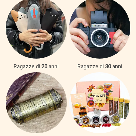
Ragazze di
20
anni
Ragazze di
30
anni