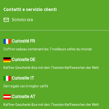
Giftbox com os 7 melhores cafés do mundo
Curiosite ES
Caja de regalo con los 7 mejores cafés del mundo
© 2008-2026 Curiosite. Idee regalo e gadget. Curiosite è una
produzione di Milimetrado diseño y producción multimedia S.L..
Iscritta al Registro delle Imprese di Madrid dal 7 settembre 2006.
Volume: 23.137 Libro: 0. Foglio: 10. Sezione: 8. Pagina: M-414659
Codice fiscale/Partita Iva: B84800341 C/ Corredera Alta de San
Pablo 28, Madrid