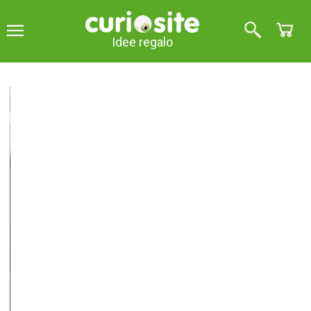
Idee regalo
Guarda i video dei prodotti
Set regalo con il miglior caffè
5
su 5 (
11
opinioni
)
Set regalo con 7 varietà del miglior caffè provenienti
dalle migliori zone di produzione per gli amanti del
buon caffè e per i buongustai.