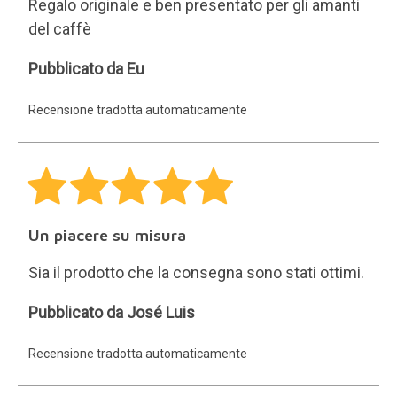
Ingegnere
Soddisfazione
José
Pubblicato da José Luis Calvo
Luis
Recensione tradotta automaticamente
Calvo
Squisito
L'ho comprato per un regalo e la persona lo ha
adorato.
Adriana
Pubblicato da Adriana