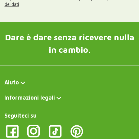
Scrivici ora
Curiosité FR
Coffret cadeau contenant les 7 meilleurs cafés du monde
Curiosite DE
Kaffee-Geschenk-Box mit den 7 besten Kaffeesorten der Welt
Curiosite IT
Set regalo con il miglior caffè
Curiosite AT
Kaffee-Geschenk-Box mit den 7 besten Kaffeesorten der Welt
Curiosite PT