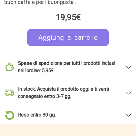
Set di 8 mini vasetti di
Vassoio per divano con
sale stagionato Glosa
scomparti portaoggetti
Marina
12,95€
10,95€