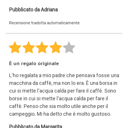
Super originale
Era un regalo per l'Epifania e la persona che l'ha
ricevuto è rimasta a bocca aperta. Ha detto di non
aver mai visto nulla di così originale. Persona che
ama il caffè
Paqsv
Pubblicato da Paqsv
Recensione tradotta automaticamente