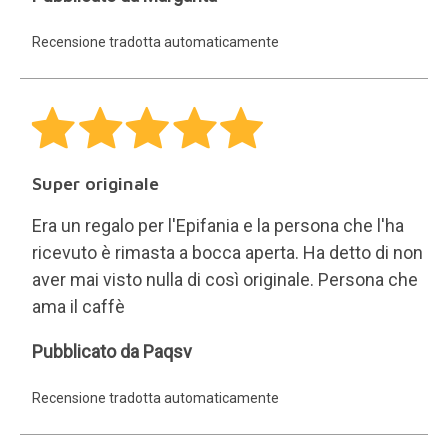
Grande successo
Era un regalo e l'ho ricevuto correttamente. Una
sorpresa molto piacevole
Recensione tradotta automaticamente
imballaggio
Molto ben confezionato e spedizione molto
veloce. Non conoscevo questo sito ma sono
sicuro che ordinerò di nuovo.
marta
Pubblicato da marta