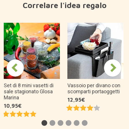
Perché ci piace?
Il set regalo con 7 varietà del miglior caffè del
mondo perfetto per gli amanti del caffè e per i
buongustai.
Pacchetti contenenti 7 delle migliori varietà di
caffè provenienti da altrettanti Paesi produttori
al mondo: Colombia, Brasile, Guatemala,
Honduras, Etiopia, Costa Rica e Kenya.
Il caffè contenuto in questo kit è certificato ed è
stato accuratamente selezionato tra l’1% di
caffè di prima scelta.
Pacchetti riutilizzabili facili da portarsi appresso
per prepararlo ovunque.
Caffè biologico, 100% Arabica.
Prodotto del commercio equo e solidale, tostato