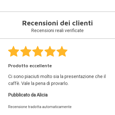
Eccellente
Buona comunicazione per gli ordini online. Il
prodotto è di ottima qualità. Molto soddisfatto.
Kevin
Pubblicato da Kevin
Recensione tradotta automaticamente
Caffè del mondo
Regalo originale e ben presentato per gli amanti
del caffè