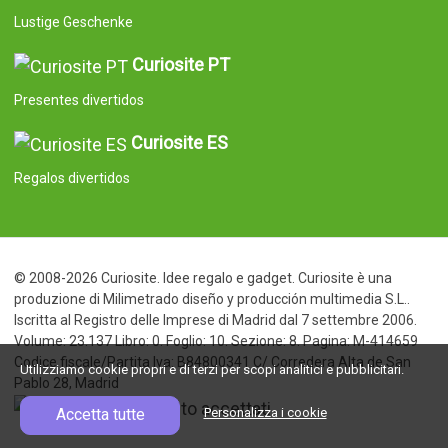
Lustige Geschenke
Curiosite PT
Presentes divertidos
Curiosite ES
Regalos divertidos
© 2008-2026 Curiosite. Idee regalo e gadget. Curiosite è una
produzione di Milimetrado diseño y producción multimedia S.L..
Iscritta al Registro delle Imprese di Madrid dal 7 settembre 2006.
Volume: 23.137 Libro: 0. Foglio: 10. Sezione: 8. Pagina: M-414659
Codice fiscale/Partita Iva: B84800341 C/ Corredera Alta de San
Utilizziamo cookie propri e di terzi per scopi analitici e pubblicitari.
Pablo 28, Madrid
Accetta tutte
Personalizza i cookie