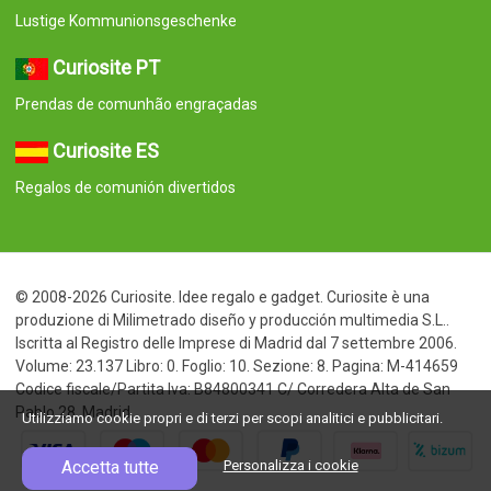
Lustige Kommunionsgeschenke
Curiosite PT
Prendas de comunhão engraçadas
Curiosite ES
Regalos de comunión divertidos
© 2008-2026 Curiosite. Idee regalo e gadget. Curiosite è una
produzione di Milimetrado diseño y producción multimedia S.L..
Iscritta al Registro delle Imprese di Madrid dal 7 settembre 2006.
Volume: 23.137 Libro: 0. Foglio: 10. Sezione: 8. Pagina: M-414659
Codice fiscale/Partita Iva: B84800341 C/ Corredera Alta de San
Pablo 28, Madrid
Utilizziamo cookie propri e di terzi per scopi analitici e pubblicitari.
Accetta tutte
Personalizza i cookie