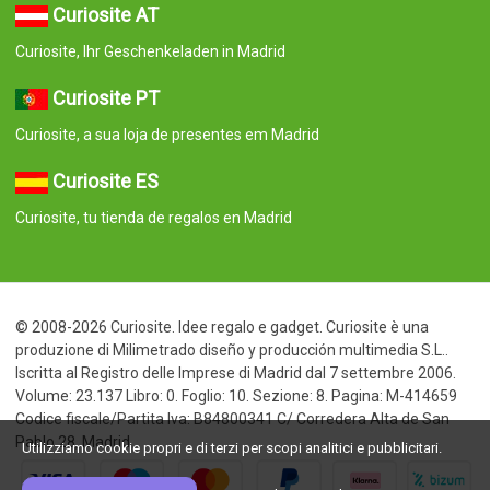
Curiosite AT
Curiosite, Ihr Geschenkeladen in Madrid
Curiosite PT
Curiosite, a sua loja de presentes em Madrid
Curiosite ES
Curiosite, tu tienda de regalos en Madrid
© 2008-2026 Curiosite. Idee regalo e gadget. Curiosite è una
produzione di Milimetrado diseño y producción multimedia S.L..
Iscritta al Registro delle Imprese di Madrid dal 7 settembre 2006.
Volume: 23.137 Libro: 0. Foglio: 10. Sezione: 8. Pagina: M-414659
Codice fiscale/Partita Iva: B84800341 C/ Corredera Alta de San
Pablo 28, Madrid
Utilizziamo cookie propri e di terzi per scopi analitici e pubblicitari.