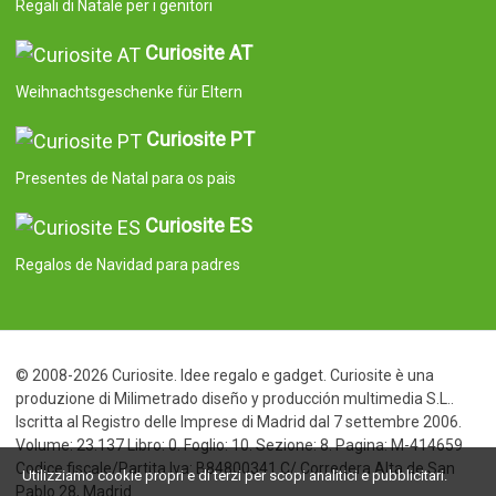
Regali di Natale per i genitori
Curiosite AT
Weihnachtsgeschenke für Eltern
Curiosite PT
Presentes de Natal para os pais
Curiosite ES
Regalos de Navidad para padres
© 2008-2026 Curiosite. Idee regalo e gadget. Curiosite è una
produzione di Milimetrado diseño y producción multimedia S.L..
Iscritta al Registro delle Imprese di Madrid dal 7 settembre 2006.
Volume: 23.137 Libro: 0. Foglio: 10. Sezione: 8. Pagina: M-414659
Codice fiscale/Partita Iva: B84800341 C/ Corredera Alta de San
Utilizziamo cookie propri e di terzi per scopi analitici e pubblicitari.
Pablo 28, Madrid