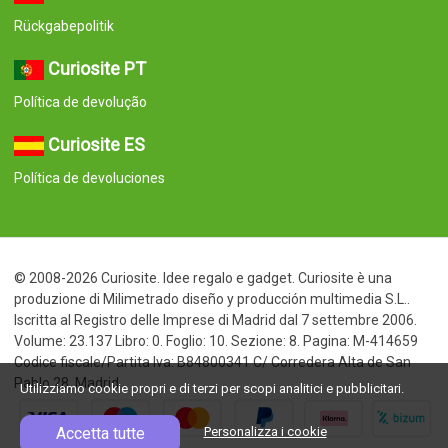
Rückgabepolitik
Curiosite PT
Política de devolução
Curiosite ES
Política de devoluciones
© 2008-2026 Curiosite. Idee regalo e gadget. Curiosite è una
produzione di Milimetrado diseño y producción multimedia S.L..
Iscritta al Registro delle Imprese di Madrid dal 7 settembre 2006.
Volume: 23.137 Libro: 0. Foglio: 10. Sezione: 8. Pagina: M-414659
Codice fiscale/Partita Iva: B84800341 C/ Corredera Alta de San
Pablo 28, Madrid
Utilizziamo cookie propri e di terzi per scopi analitici e pubblicitari.
Accetta tutte
Personalizza i cookie