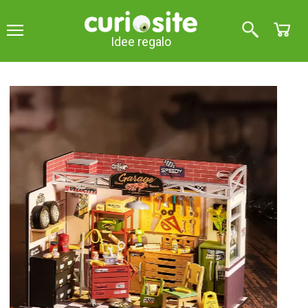
Idee regalo
Ricco di dettagli sorprendenti
Modello auto-assemblato di
officina meccanica
5
su 5 (
2
opinioni
)
Gli appassionati di automobilismo si divertiranno ad