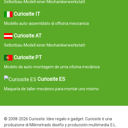
© 2008-2026 Curiosite. Idee regalo e gadget. Curiosite è una
produzione di Milimetrado diseño y producción multimedia S.L..
Iscritta al Registro delle Imprese di Madrid dal 7 settembre 2006.
Volume: 23.137 Libro: 0. Foglio: 10. Sezione: 8. Pagina: M-414659
Codice fiscale/Partita Iva: B84800341 C/ Corredera Alta de San
Pablo 28, Madrid