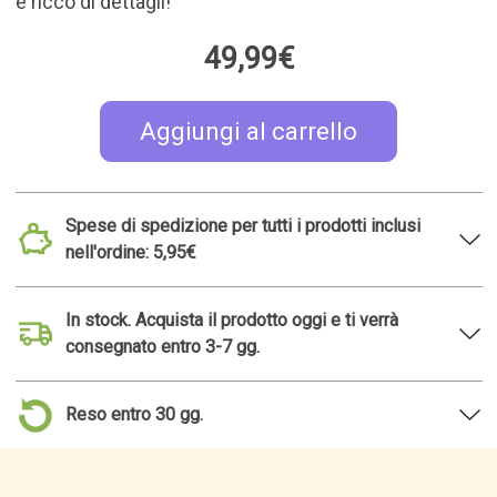
Correlare l'idea regalo
TOP 50
Tazza con scomparto
Cluebox: la macchina
per biscotti
fotografica di Sherlock
12,95€
48,99€