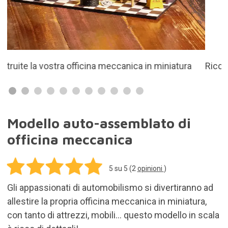
allestire la propria officina meccanica in miniatura,
con tanto di attrezzi, mobili... questo modello in scala
è ricco di dettagli!
49,99€
Aggiungi al carrello
Spese di spedizione per tutti i prodotti inclusi
nell'ordine: 5,95€
In stock. Acquista il prodotto oggi e ti verrà
consegnato entro 3-7 gg.
Reso entro 30 gg.