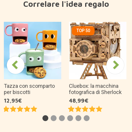
Perché ci piace?
Un kit per costruire una versione mini
dell'officina di un meccanico.
Ricco di dettagli minuziosi.
La lampadina del modello si accende.
Un regalo originale per hobbisti e appassionati di
auto.
È un'ottima idea regalo per...
Descrizione prodotto