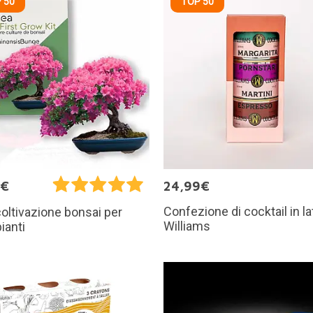
 50
TOP 50
9€
24,99€
Confezione di cocktail in la
 coltivazione bonsai per
Williams
ianti