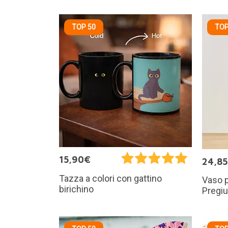
TOP 50
TOP
15,90€
24,8
Tazza a colori con gattino
Vaso pe
birichino
Pregiu