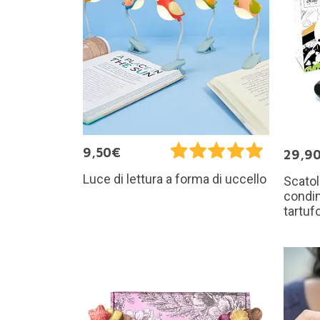
9,50€
29,9
Luce di lettura a forma di uccello
Scatol
condim
tartuf