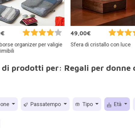
0€
49,00€
 borse organizer per valigie
Sfera di cristallo con luce
mibili
 di prodotti per: Regali per donne 
ione
Passatempo
Tipo
Età