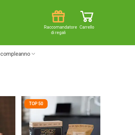
Raccomandatore
Carrello
di regali
i compleanno
TOP 50