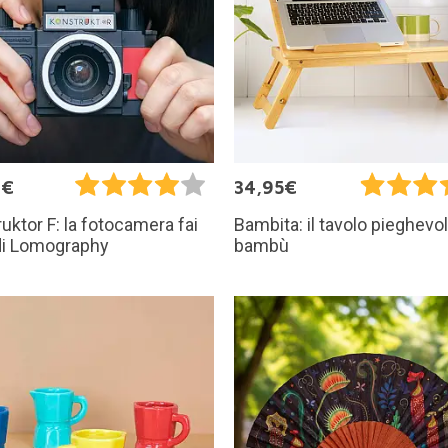
0€
34,95€
uktor F: la fotocamera fai
Bambita: il tavolo pieghevol
di Lomography
bambù