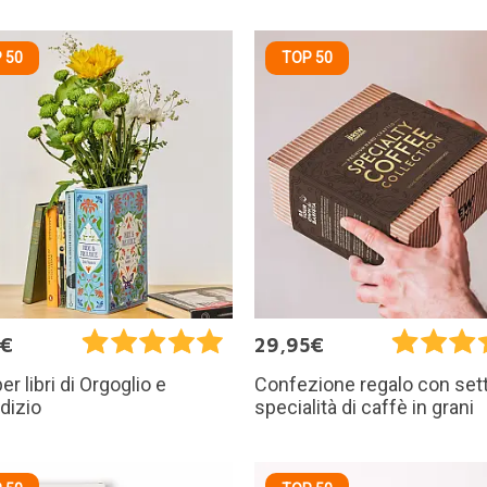
 50
TOP 50
5€
29,95€
r libri di Orgoglio e
Confezione regalo con set
dizio
specialità di caffè in grani