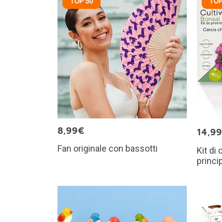
TOP 50
TOP
8,99€
14,9
Fan originale con bassotti
Kit di
princip