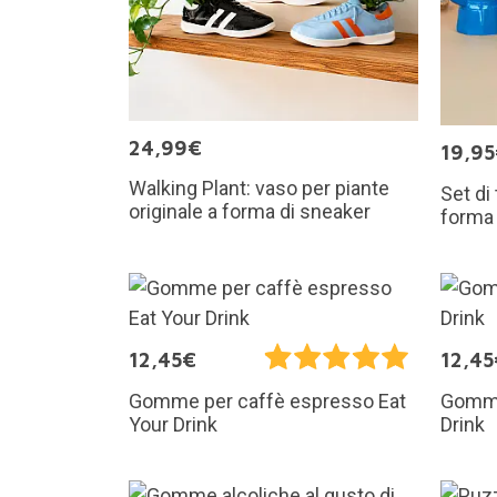
24,99€
19,9
Walking Plant: vaso per piante
Set di
originale a forma di sneaker
forma 
12,45€
12,45
Gomme per caffè espresso Eat
Gomme
Your Drink
Drink