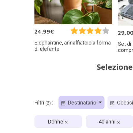
24,99€
29,0
Elephantine, annaffiatoio a forma
Set di
di elefante
compri
Selezione
Filtri
:
Destinatario
Occas
(2)
Donne
40 anni