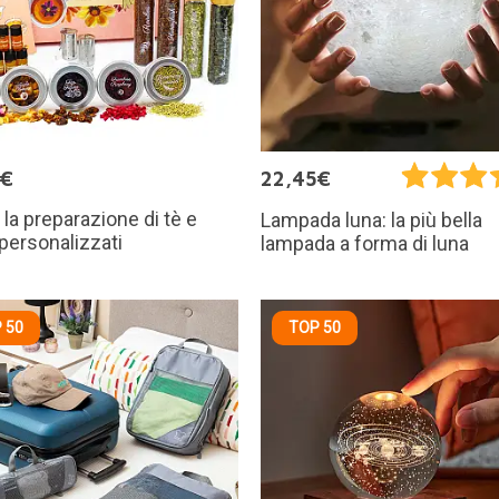
5€
22,45€
r la preparazione di tè e
Lampada luna: la più bella
 personalizzati
lampada a forma di luna
 50
TOP 50