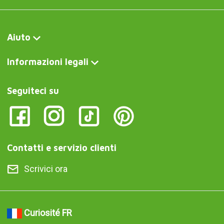
Curiosité FR
Machine à sommeil à bruit blanc
Curiosite DE
Schlafmaschine mit weißem Rauschen
Curiosite IT
Macchina del sonno a rumore bianco
Curiosite AT
Schlafmaschine mit weißem Rauschen
Curiosite PT
Máquina de ruído branco para dormir
Curiosite ES