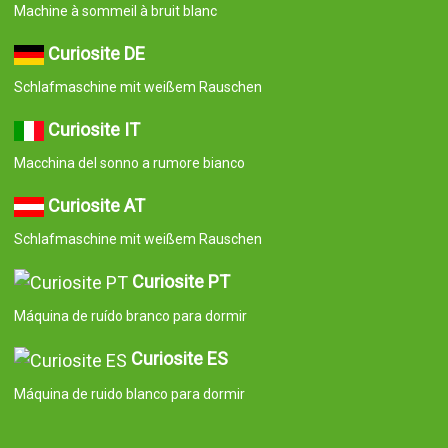
Máquina de ruido blanco para dormir
© 2008-2026 Curiosite. Idee regalo e gadget. Curiosite è una
produzione di Milimetrado diseño y producción multimedia S.L..
Iscritta al Registro delle Imprese di Madrid dal 7 settembre 2006.
Volume: 23.137 Libro: 0. Foglio: 10. Sezione: 8. Pagina: M-414659
Codice fiscale/Partita Iva: B84800341 C/ Corredera Alta de San
Pablo 28, Madrid