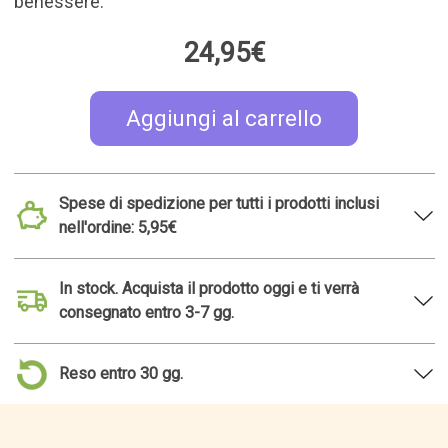
Correlare l'idea regalo
TOP 50
Pulitore per laptop 2 in 1
Tavolo per flessioni con
bande di resistenza
14,95€
29,99€