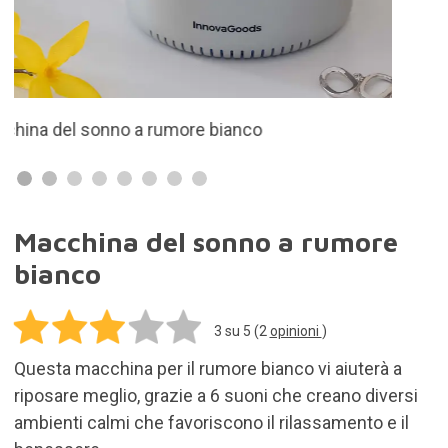
riposare meglio, grazie a 6 suoni che creano diversi
ambienti calmi che favoriscono il rilassamento e il
benessere.
24,95€
Aggiungi al carrello
Spese di spedizione per tutti i prodotti inclusi
nell'ordine: 5,95€
In stock. Acquista il prodotto oggi e ti verrà
consegnato entro 3-7 gg.
Reso entro 30 gg.