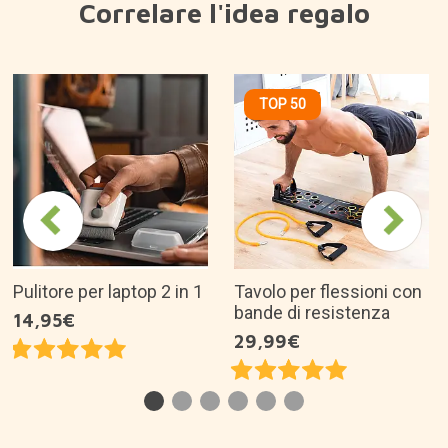
Perché ci piace?
Ideale per migliorare il sonno, ridurre lo stress e
l'ansia e favorire la concentrazione.
Luce bianca con due modalità: fissa e
lampeggiante.
Emette rumore bianco e 5 suoni rilassanti.
Ricaricabile, compatto e portatile.
È un'ottima idea regalo per...
Descrizione prodotto