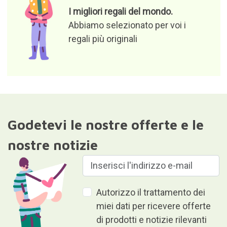
miei dati per ricevere offerte
di prodotti e notizie rilevanti
Responsabile del file: Curiosite (marchio registrato di Milimetrado
diseño y producción multimedia S.L.). Finalità: invio di
informazioni su ordini, prodotti o servizi. Base giuridica:
consenso.Destinatari: i dati non verranno divulgati a terzi. Diritti di
accesso, rettifica e cancellazione dei dati nonché altri diritti come
da ulteriori informazioni.Ulteriori informazioni dettagliate sono
disponibili nel nostro
Informativa sulla privacy e sulla protezione
dei dati
Dare è dare senza ricevere nulla