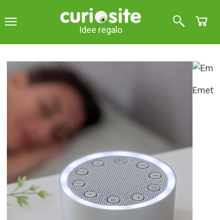
Idee regalo
Emette rumore bianco e 5 suoni rilassanti
Macchina del sonno a rumore
bianco
3
su 5 (
2
opinioni
)
Questa macchina per il rumore bianco vi aiuterà a