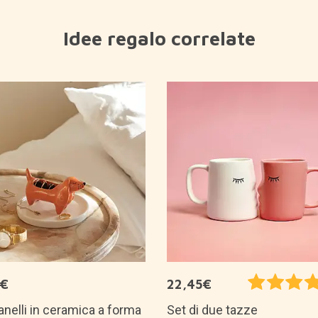
Idee regalo correlate
5€
22,45€
anelli in ceramica a forma
Set di due tazze