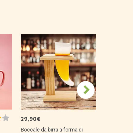
24,99€
Lampada a f
ramen
Altro nella sez
29,90€
Boccale da birra a forma di