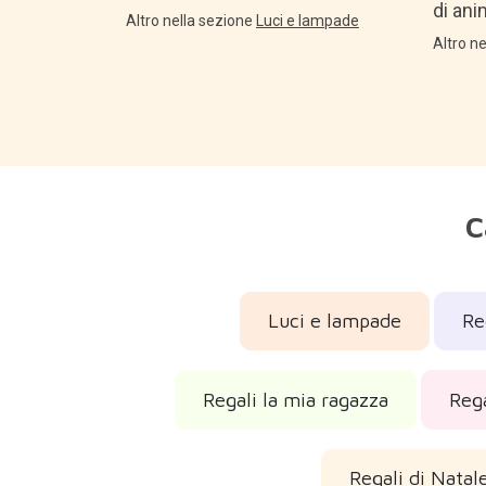
di ani
Altro nella sezione
Luci e lampade
Altro n
C
Luci e lampade
Re
Regali la mia ragazza
Rega
Regali di Natal