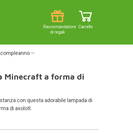
Raccomandatore
Carrello
di regali
i compleanno
 Minecraft a forma di
a stanza con questa adorabile lampada di
rma di axolotl.