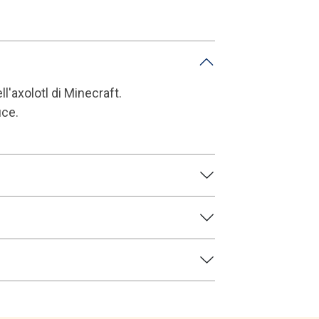
ll'axolotl di Minecraft.
uce.