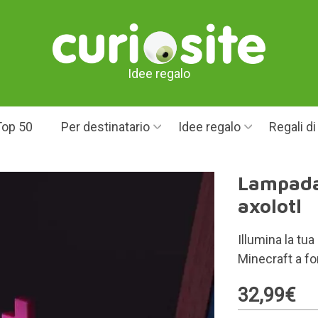
Idee regalo
Top 50
Per destinatario
Idee regalo
Regali d
Lampada
axolotl
Illumina la tu
Minecraft a fo
32,99€