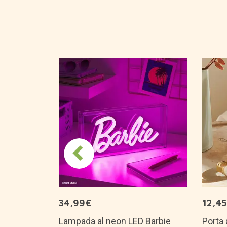
 regalo con
go completo
34,99€
12,4
Lampada al neon LED Barbie
Porta 