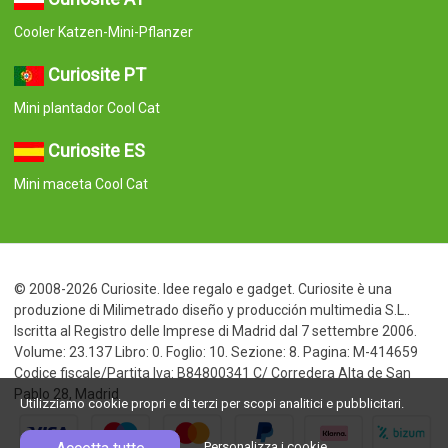
Cooler Katzen-Mini-Pflanzer
Curiosite PT
Mini plantador Cool Cat
Curiosite ES
Mini maceta Cool Cat
© 2008-2026 Curiosite. Idee regalo e gadget. Curiosite è una
produzione di Milimetrado diseño y producción multimedia S.L..
Iscritta al Registro delle Imprese di Madrid dal 7 settembre 2006.
Volume: 23.137 Libro: 0. Foglio: 10. Sezione: 8. Pagina: M-414659
Codice fiscale/Partita Iva: B84800341 C/ Corredera Alta de San
Pablo 28, Madrid
Utilizziamo cookie propri e di terzi per scopi analitici e pubblicitari.
Personalizza i cookie