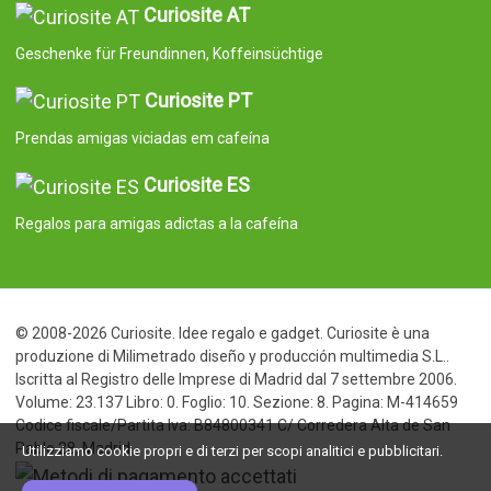
Curiosite AT
Geschenke für Freundinnen, Koffeinsüchtige
Curiosite PT
Prendas amigas viciadas em cafeína
Curiosite ES
Regalos para amigas adictas a la cafeína
© 2008-2026 Curiosite. Idee regalo e gadget. Curiosite è una
produzione di Milimetrado diseño y producción multimedia S.L..
Iscritta al Registro delle Imprese di Madrid dal 7 settembre 2006.
Volume: 23.137 Libro: 0. Foglio: 10. Sezione: 8. Pagina: M-414659
Codice fiscale/Partita Iva: B84800341 C/ Corredera Alta de San
Pablo 28, Madrid
Utilizziamo cookie propri e di terzi per scopi analitici e pubblicitari.