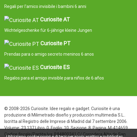
Regali per l'amico invisibile i bambini 6 anni
Curiosite AT
Wichtelgeschenke für 6-jährige kleine Jungen
Curiosite PT
Prendas para o amigo secreto meninos 6 anos
Curiosite ES
Regalos para el amigo invisible para niños de 6 años
© 2008-2026 Curiosite. Idee regalo e gadget. Curiosite è una
produzione di Milimetrado diseño y producción multimedia S.L..
Iscritta al Registro delle Imprese di Madrid dal 7 settembre 2006.
Volume: 23.137 Libro: 0. Foglio: 10. Sezione: 8. Pagina: M-414659
Codice fiscale/Partita Iva: B84800341 C/ Corredera Alta de San
Utilizziamo cookie propri e di terzi per scopi analitici e pubblicitari.