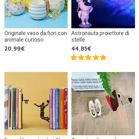
Originale vaso da fiori con
Astronauta proiettore di
animale curioso
stelle
20,99€
44,85€