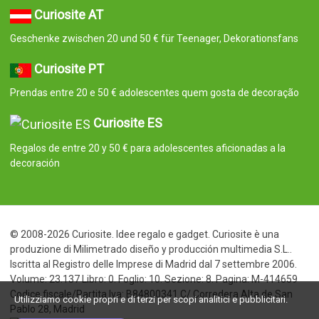
Curiosite AT
Geschenke zwischen 20 und 50 € für Teenager, Dekorationsfans
Curiosite PT
Prendas entre 20 e 50 € adolescentes quem gosta de decoração
Curiosite ES
Regalos de entre 20 y 50 € para adolescentes aficionadas a la
decoración
© 2008-2026 Curiosite. Idee regalo e gadget. Curiosite è una
produzione di Milimetrado diseño y producción multimedia S.L..
Iscritta al Registro delle Imprese di Madrid dal 7 settembre 2006.
Volume: 23.137 Libro: 0. Foglio: 10. Sezione: 8. Pagina: M-414659
Codice fiscale/Partita Iva: B84800341 C/ Corredera Alta de San
Utilizziamo cookie propri e di terzi per scopi analitici e pubblicitari.
Pablo 28, Madrid