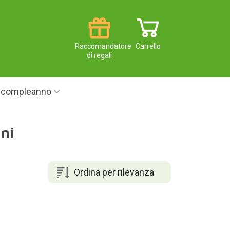
Raccomandatore
Carrello
di regali
i compleanno
nni
Ordina per rilevanza