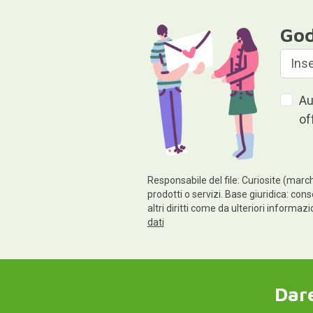
God
Au
of
Responsabile del file: Curiosite (march
prodotti o servizi. Base giuridica: cons
altri diritti come da ulteriori informaz
dati
Dare