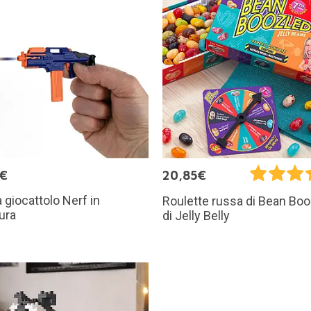
5€
20,85€
a giocattolo Nerf in
Roulette russa di Bean Bo
ura
di Jelly Belly