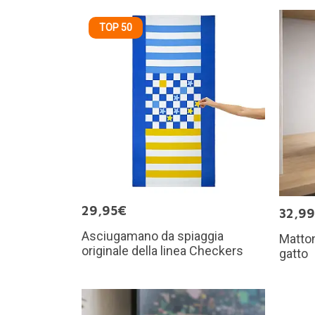
TOP 50
29,95€
32,9
Asciugamano da spiaggia
Matton
originale della linea Checkers
gatto