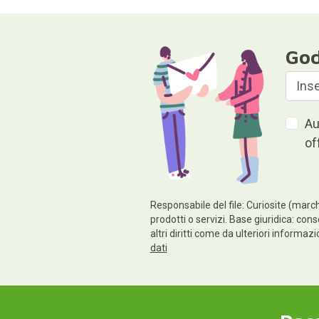
God
Au
of
Responsabile del file: Curiosite (march
prodotti o servizi. Base giuridica: cons
altri diritti come da ulteriori informaz
dati