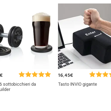
5€
16,45€
 6 sottobicchieri da
Tasto INVIO gigante
ilder