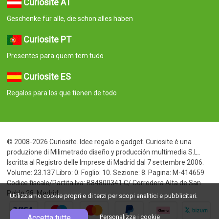
Curiosite AT
Geschenke für alle, die schon alles haben
Curiosite PT
Presentes para quem tem tudo
Curiosite ES
Regalos para los que tienen de todo
© 2008-2026 Curiosite. Idee regalo e gadget. Curiosite è una
produzione di Milimetrado diseño y producción multimedia S.L..
Iscritta al Registro delle Imprese di Madrid dal 7 settembre 2006.
Volume: 23.137 Libro: 0. Foglio: 10. Sezione: 8. Pagina: M-414659
Codice fiscale/Partita Iva: B84800341 C/ Corredera Alta de San
Pablo 28, Madrid
Utilizziamo cookie propri e di terzi per scopi analitici e pubblicitari.
Accetta tutte
Personalizza i cookie