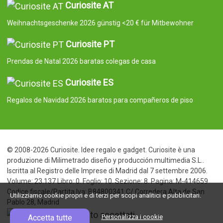
Curiosite AT
Weihnachtsgeschenke 2026 günstig <20 € für Mitbewohner
Curiosite PT
Prendas de Natal 2026 baratas colegas de casa
Curiosite ES
Regalos de Navidad 2026 baratos para compañeros de piso
© 2008-2026 Curiosite. Idee regalo e gadget. Curiosite è una
produzione di Milimetrado diseño y producción multimedia S.L..
Iscritta al Registro delle Imprese di Madrid dal 7 settembre 2006.
Volume: 23.137 Libro: 0. Foglio: 10. Sezione: 8. Pagina: M-414659
Codice fiscale/Partita Iva: B84800341 C/ Corredera Alta de San
Utilizziamo cookie propri e di terzi per scopi analitici e pubblicitari.
Pablo 28, Madrid
Accetta tutte
Personalizza i cookie