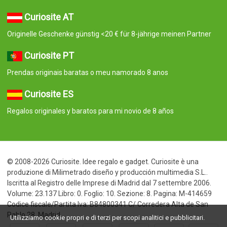
Curiosite AT
Originelle Geschenke günstig <20 € für 8-jährige meinen Partner
Curiosite PT
Prendas originais baratas o meu namorado 8 anos
Curiosite ES
Regalos originales y baratos para mi novio de 8 años
© 2008-2026 Curiosite. Idee regalo e gadget. Curiosite è una
produzione di Milimetrado diseño y producción multimedia S.L..
Iscritta al Registro delle Imprese di Madrid dal 7 settembre 2006.
Volume: 23.137 Libro: 0. Foglio: 10. Sezione: 8. Pagina: M-414659
Codice fiscale/Partita Iva: B84800341 C/ Corredera Alta de San
Pablo 28, Madrid
Utilizziamo cookie propri e di terzi per scopi analitici e pubblicitari.