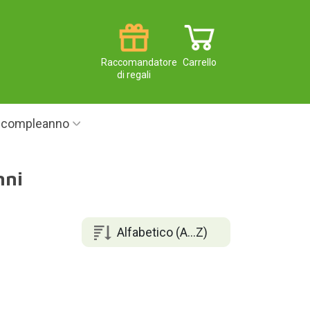
Raccomandatore
Carrello
di regali
i compleanno
nni
Alfabetico (A...Z)