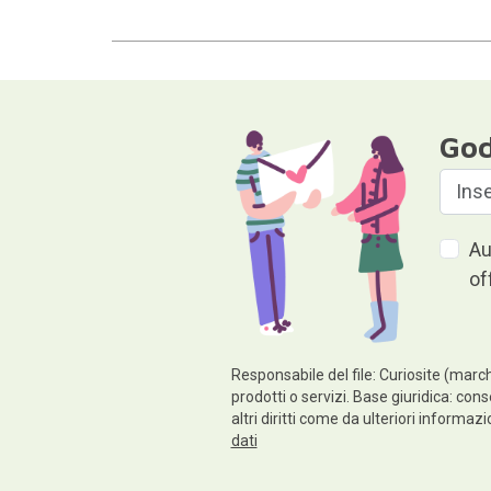
God
Au
of
Responsabile del file: Curiosite (march
prodotti o servizi. Base giuridica: cons
altri diritti come da ulteriori informaz
dati