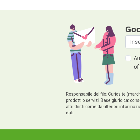
God
Au
of
Responsabile del file: Curiosite (march
prodotti o servizi. Base giuridica: cons
altri diritti come da ulteriori informaz
dati