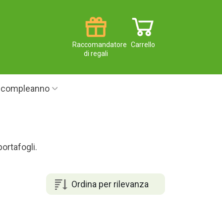
Raccomandatore
Carrello
di regali
i compleanno
ortafogli.
Ordina per rilevanza