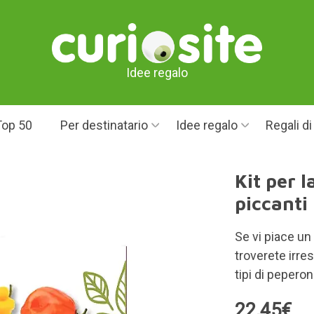
Idee regalo
Top 50
Per destinatario
Idee regalo
Regali d
Kit per l
piccanti
Se vi piace un
troverete irres
tipi di peperon
22,45€