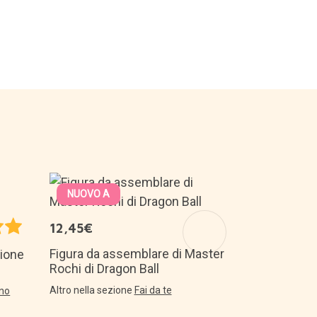
NUOVO A
19,99€
12,45€
Gioco da tav
le carte da
Figura da assemblare di Master
zione
Rochi di Dragon Ball
Altro nella sez
Altro nella sezione
Fai da te
rno