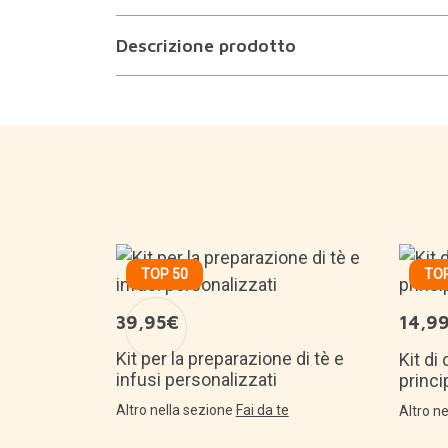
Descrizione prodotto
TOP 50
TOP
39,95€
14,9
 di Piccolo
Kit per la preparazione di tè e
Kit di
infusi personalizzati
princi
e
Altro nella sezione
Fai da te
Altro n