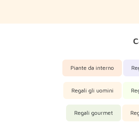
C
Piante da interno
Reg
Regali gli uomini
Reg
Regali gourmet
Reg