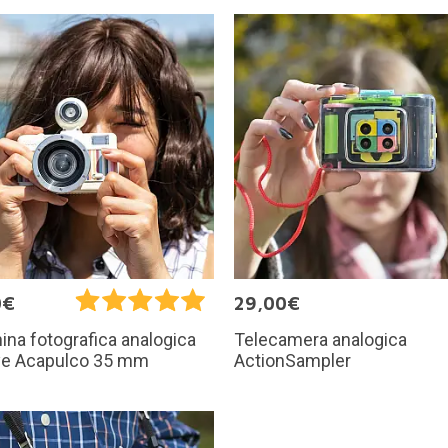
0€
29,00€
Telecamera analogica
na fotografica analogica
ActionSampler
ye Acapulco 35 mm