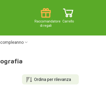
Raccomandatore
Carrello
di regali
i compleanno
tografia
Ordina per rilevanza