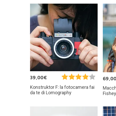
39,00€
69,0
Konstruktor F: la fotocamera fai
Macchi
da te di Lomography
Fishe