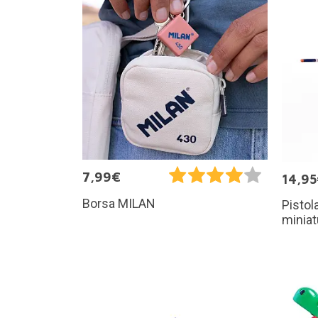
7,99€
14,9
Borsa MILAN
Pistol
miniat