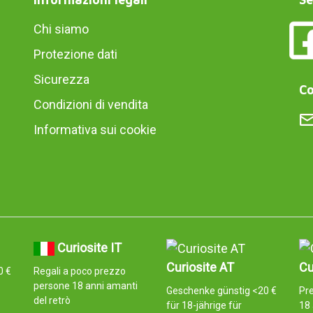
Chi siamo
Protezione dati
Sicurezza
Co
Condizioni di vendita
Informativa sui cookie
Curiosite IT
Curiosite AT
Cu
0 €
Regali a poco prezzo
persone 18 anni amanti
Geschenke günstig <20 €
Pr
del retrò
für 18-jährige für
18 