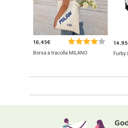
16,45€
14,9
Borsa a tracolla MILANO
Furby 
God