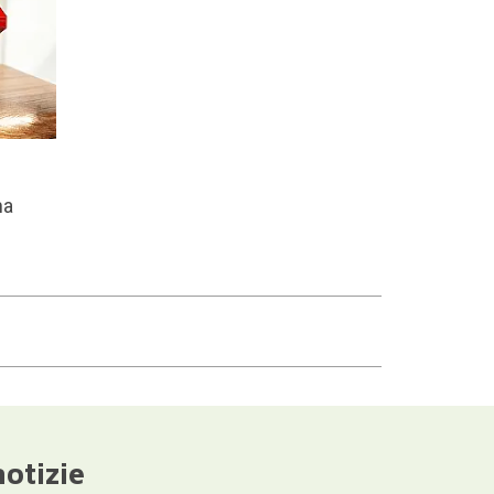
na
notizie