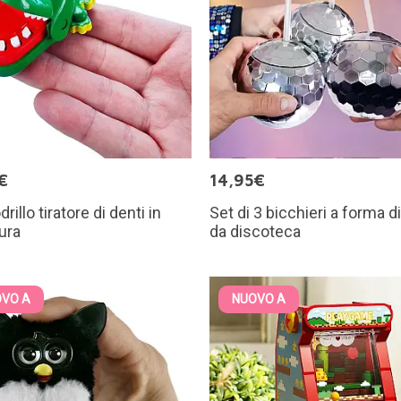
€
14,95€
illo tiratore di denti in
Set di 3 bicchieri a forma di
ura
da discoteca
VO A
NUOVO A