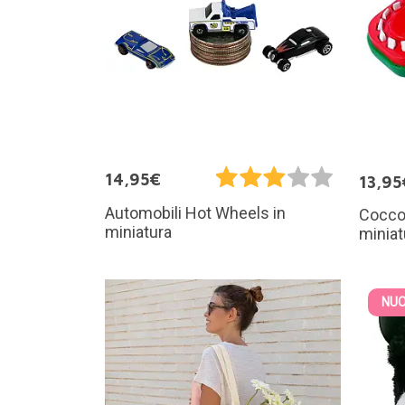
14,95€
13,95
Automobili Hot Wheels in
Coccodr
miniatura
miniat
NUO