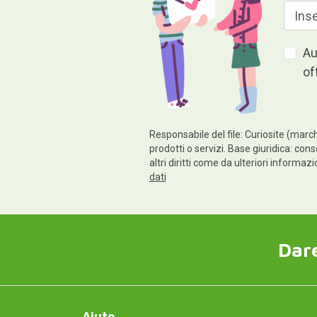
Au
of
Responsabile del file: Curiosite (march
prodotti o servizi. Base giuridica: cons
altri diritti come da ulteriori informaz
dati
Dare
Aiuto