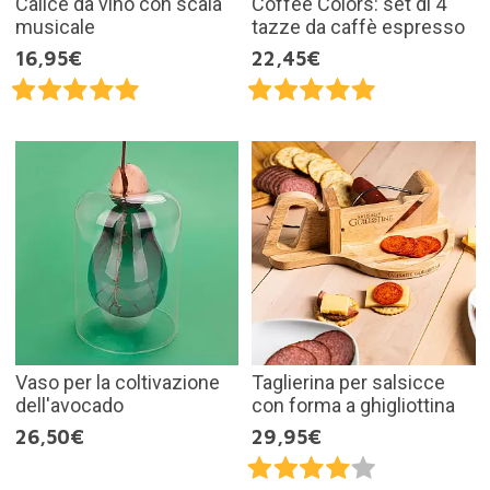
Calice da vino con scala
Coffee Colors: set di 4
musicale
tazze da caffè espresso
16,95€
22,45€
Vaso per la coltivazione
Taglierina per salsicce
dell'avocado
con forma a ghigliottina
26,50€
29,95€