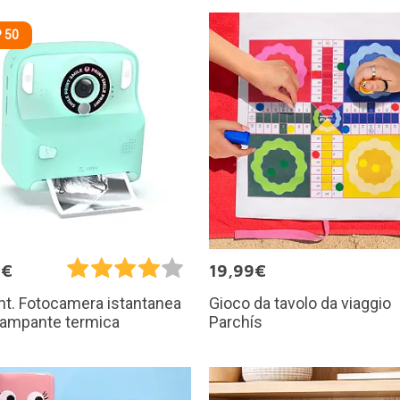
 50
0€
19,99€
Gioco da tavolo da viaggio
int. Fotocamera istantanea
Parchís
tampante termica