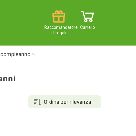
Raccomandatore
Carrello
di regali
i compleanno
anni
Ordina per rilevanza