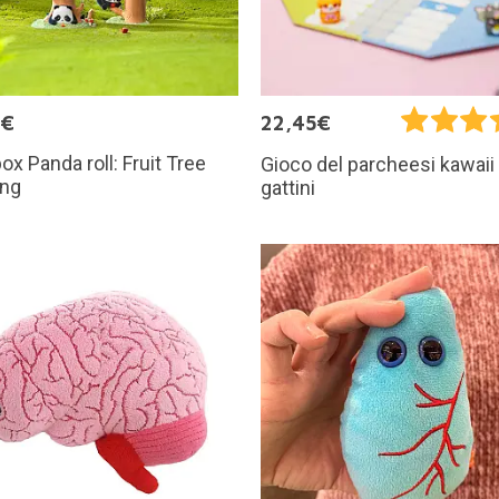
9€
22,45€
box Panda roll: Fruit Tree
Gioco del parcheesi kawaii
ing
gattini