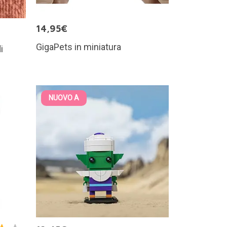
14,95€
GigaPets in miniatura
i
NUOVO A