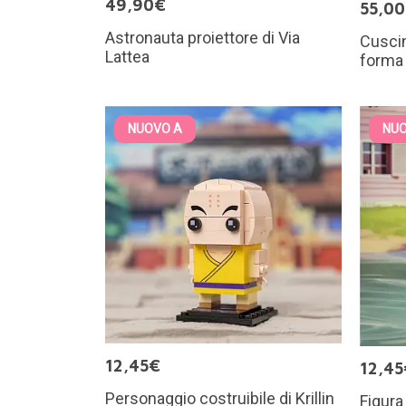
49,90€
55,0
Astronauta proiettore di Via
Cuscin
Lattea
forma 
NUOVO A
NUO
12,45€
12,45
Personaggio costruibile di Krillin
Figura