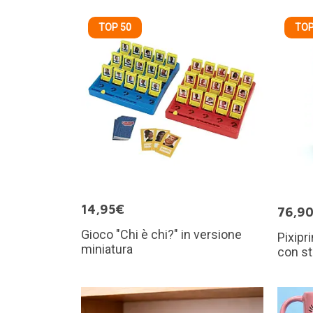
TOP 50
TOP
14,95€
76,9
Gioco "Chi è chi?" in versione
Pixipr
miniatura
con s