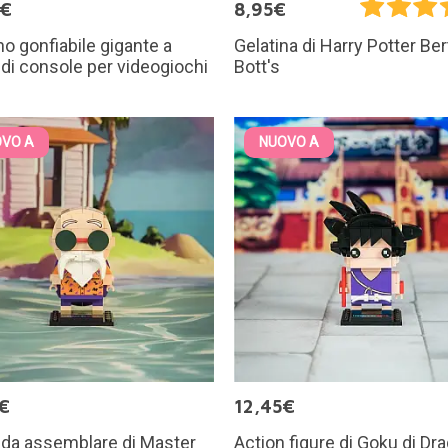
0€
8,95€
o gonfiabile gigante a
Gelatina di Harry Potter Ber
di console per videogiochi
Bott's
VO A
NUOVO A
€
12,45€
 da assemblare di Master
Action figure di Goku di Dr