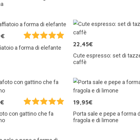
na
9€
22,45€
iatoio a forma di elefante
Cute espresso: set di tazz
caffè
9€
19,95€
Porta sale e pepe a forma d
oto con gattino che fa
fragola e di limone
no