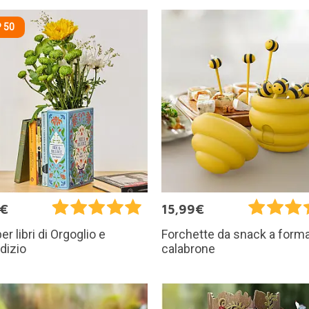
 50
5€
15,99€
r libri di Orgoglio e
Forchette da snack a forma
dizio
calabrone