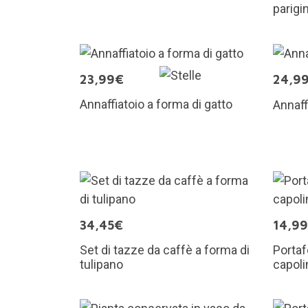
parigi
23,99€
24,9
Annaffiatoio a forma di gatto
Annaff
34,45€
14,9
Set di tazze da caffè a forma di
Portaf
tulipano
capoli