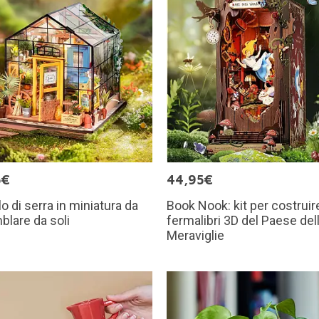
5€
44,95€
o di serra in miniatura da
Book Nook: kit per costruir
lare da soli
fermalibri 3D del Paese del
Meraviglie