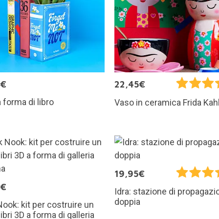
9€
22,45€
 forma di libro
Vaso in ceramica Frida Kah
19,95€
5€
Idra: stazione di propagazi
doppia
ook: kit per costruire un
ibri 3D a forma di galleria