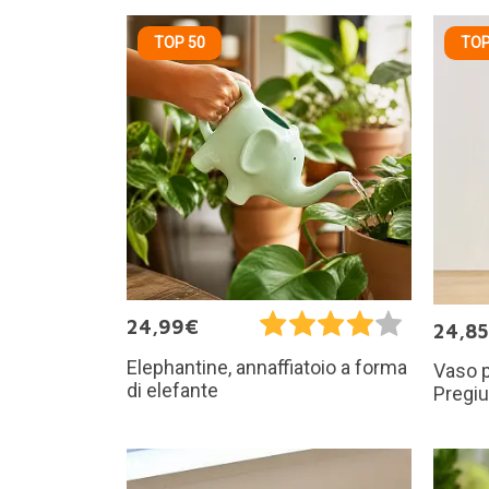
TOP 50
TOP
24,99€
24,8
Elephantine, annaffiatoio a forma
Vaso pe
di elefante
Pregiu