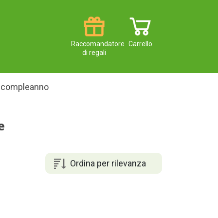
Raccomandatore
Carrello
di regali
i compleanno
e
Ordina per rilevanza