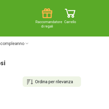
Raccomandatore
Carrello
di regali
i compleanno
si
Ordina per rilevanza