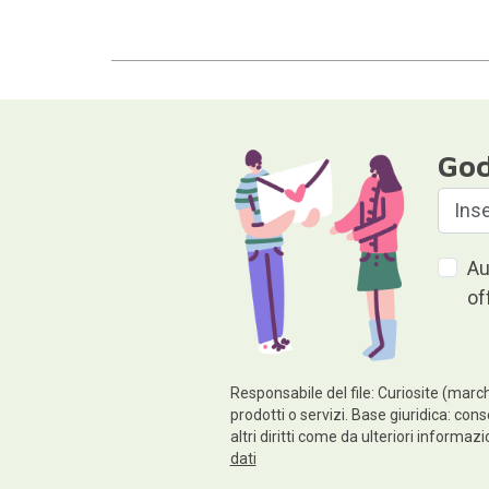
God
Au
of
Responsabile del file: Curiosite (march
prodotti o servizi. Base giuridica: cons
altri diritti come da ulteriori informaz
dati