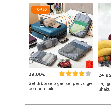
TOP 50
29,00€
24,9
Set di borse organizer per valigie
Frullat
comprimibili
Shakui