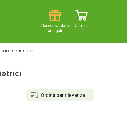
Raccomandatore
Carrello
di regali
i compleanno
atrici
Ordina per rilevanza