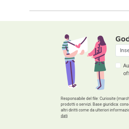
God
Au
of
Responsabile del file: Curiosite (march
prodotti o servizi. Base giuridica: cons
altri diritti come da ulteriori informaz
dati