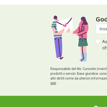
God
Au
of
Responsabile del file: Curiosite (march
prodotti o servizi. Base giuridica: cons
altri diritti come da ulteriori informaz
dati