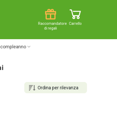
Raccomandatore
Carrello
di regali
i compleanno
ni
Ordina per rilevanza