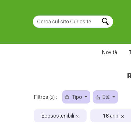
Novità
R
Filtros
:
Tipo
Età
(2)
Ecosostenibili
18 anni