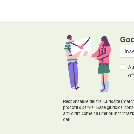
God
Au
of
Responsabile del file: Curiosite (march
prodotti o servizi. Base giuridica: cons
altri diritti come da ulteriori informaz
dati