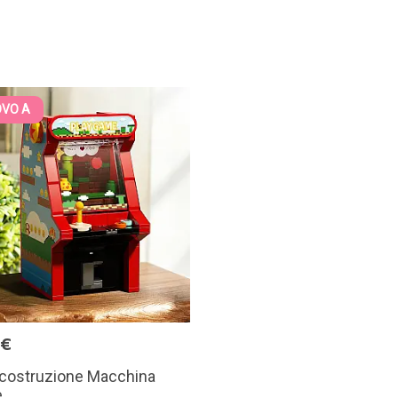
VO A
9€
 costruzione Macchina
e