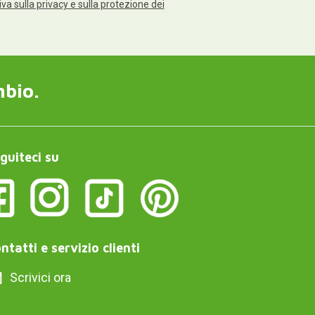
va sulla privacy e sulla protezione dei
mbio.
guiteci su
ntatti e servizio clienti
Scrivici ora