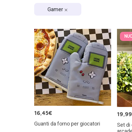
Gamer
NUO
16,45€
19,9
Guanti da forno per giocatori
Set di
arcad