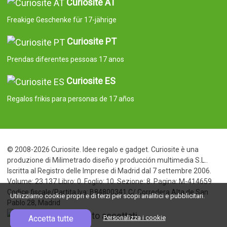
Curiosite AT
Freakige Geschenke für 17-jährige
Curiosite PT
Prendas diferentes pessoas 17 anos
Curiosite ES
Regalos frikis para personas de 17 años
© 2008-2026 Curiosite. Idee regalo e gadget. Curiosite è una
produzione di Milimetrado diseño y producción multimedia S.L..
Iscritta al Registro delle Imprese di Madrid dal 7 settembre 2006.
Volume: 23.137 Libro: 0. Foglio: 10. Sezione: 8. Pagina: M-414659
Codice fiscale/Partita Iva: B84800341 C/ Corredera Alta de San
Utilizziamo cookie propri e di terzi per scopi analitici e pubblicitari.
Pablo 28, Madrid
Accetta tutte
Personalizza i cookie