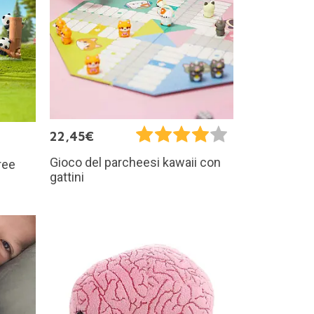
22,45€
Gioco del parcheesi kawaii con
ree
gattini