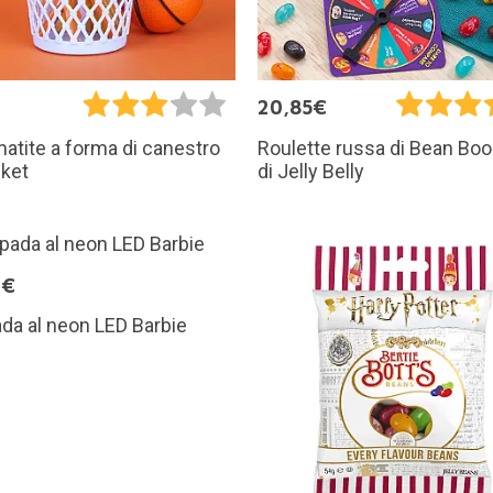
€
20,85€
atite a forma di canestro
Roulette russa di Bean Bo
sket
di Jelly Belly
9€
a al neon LED Barbie