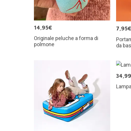
14,95€
7,95
Originale peluche a forma di
Portam
polmone
da ba
34,9
Lampad