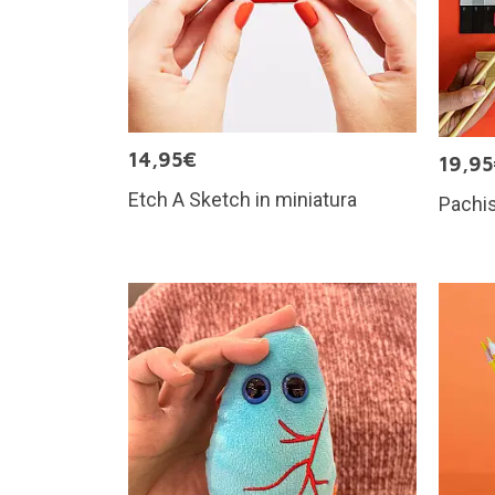
14,95€
19,9
Etch A Sketch in miniatura
Pachis