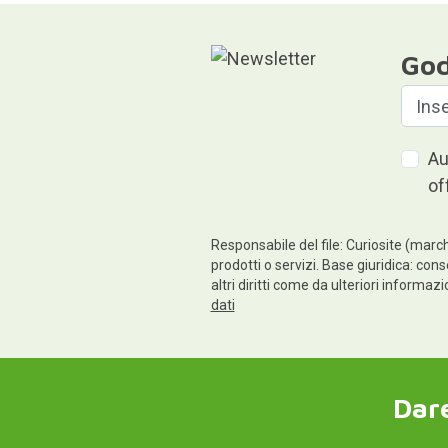
God
Au
of
Responsabile del file: Curiosite (march
prodotti o servizi. Base giuridica: cons
altri diritti come da ulteriori informaz
dati
Dare