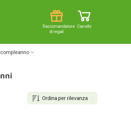
Raccomandatore
Carrello
di regali
i compleanno
anni
Ordina per rilevanza