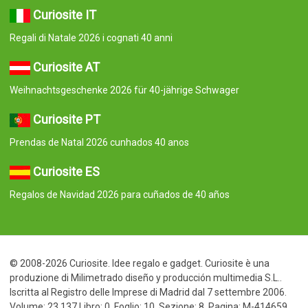
Curiosite IT
Regali di Natale 2026 i cognati 40 anni
Curiosite AT
Weihnachtsgeschenke 2026 für 40-jährige Schwager
Curiosite PT
Prendas de Natal 2026 cunhados 40 anos
Curiosite ES
Regalos de Navidad 2026 para cuñados de 40 años
© 2008-2026 Curiosite. Idee regalo e gadget. Curiosite è una
produzione di Milimetrado diseño y producción multimedia S.L..
Iscritta al Registro delle Imprese di Madrid dal 7 settembre 2006.
Volume: 23.137 Libro: 0. Foglio: 10. Sezione: 8. Pagina: M-414659