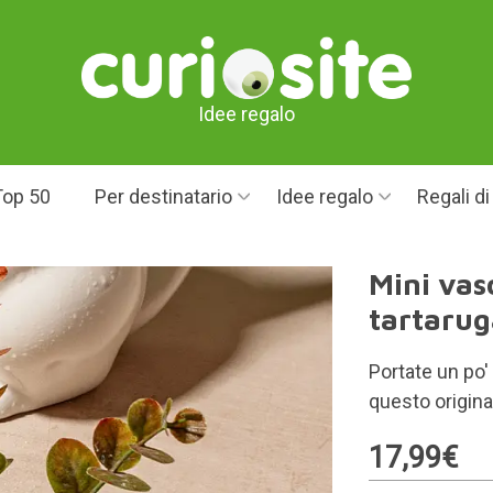
Idee regalo
Top 50
Per destinatario
Idee regalo
Regali d
Mini vas
tartaru
Portate un po'
questo original
17,99€