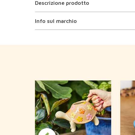
Descrizione prodotto
Info sul marchio
 con bande
na