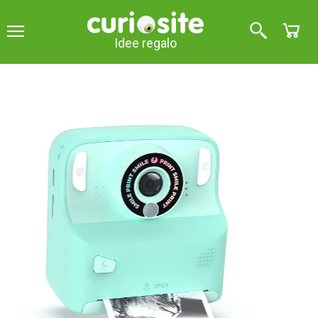
Idee regalo
Pixiprint. Fotocamera
istantanea con stampante
termica
4
su 5 (
1
parere
)
Con questa fotocamera con stampante istantanea
potrete conservare i vostri ricordi su carta... e molto
di più... e molto di più! Ha un sacco di extra.