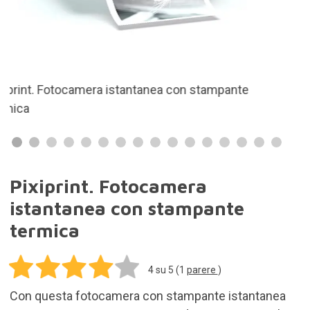
76,90€
Aggiungi al carrello
Spese di spedizione per tutti i prodotti inclusi
nell'ordine: 5,95€
In stock. Acquista il prodotto oggi e ti verrà
consegnato entro 3-7 gg.
Reso entro 30 gg.