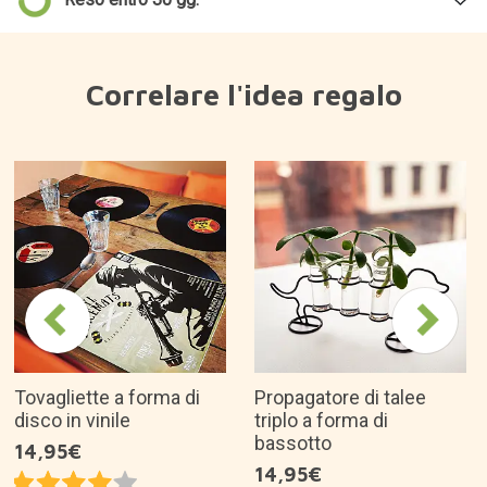
Perché ci piace?
Fotografate e stampate immediatamente in
bianco e nero.
Personalizzate le vostre foto con filtri e cornici e
date sfogo alla vostra creatività con i pennarelli e
gli adesivi inclusi.
Non richiede inchiostro, include 5 rotoli di carta
termica per quasi 400 foto.
Include 5 giochi classici: Snake, Tetris, Balls,
Labyrinthe e Push the box.
È un'ottima idea regalo per...