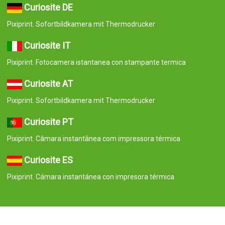
Iscritta al Registro delle Imprese di Madrid dal 7 settembre 2006.
Volume: 23.137 Libro: 0. Foglio: 10. Sezione: 8. Pagina: M-414659
Codice fiscale/Partita Iva: B84800341 C/ Corredera Alta de San
Pablo 28, Madrid