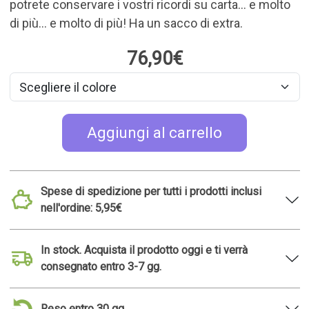
Correlare l'idea regalo
Tovagliette a forma di
Propagatore di talee
disco in vinile
triplo a forma di
bassotto
14,95€
14,95€