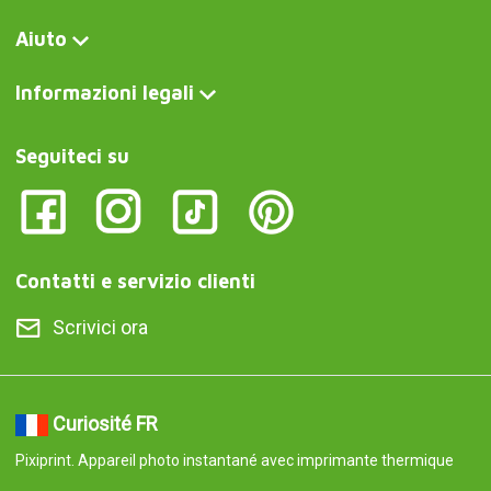
Pixiprint. Sofortbildkamera mit Thermodrucker
Curiosite IT
Pixiprint. Fotocamera istantanea con stampante termica
Curiosite AT
Pixiprint. Sofortbildkamera mit Thermodrucker
Curiosite PT
Pixiprint. Câmara instantânea com impressora térmica
Curiosite ES
Pixiprint. Cámara instantánea con impresora térmica
© 2008-2026 Curiosite. Idee regalo e gadget. Curiosite è una
produzione di Milimetrado diseño y producción multimedia S.L..