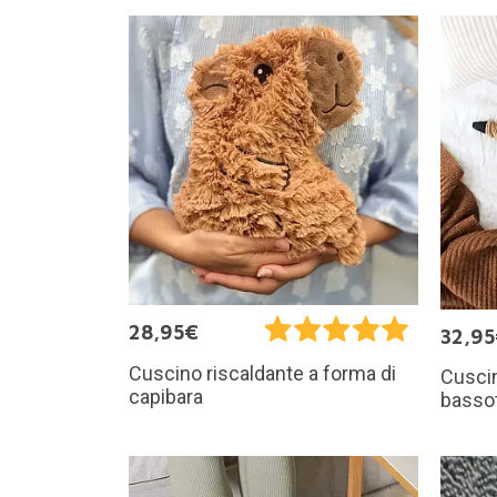
28,95€
32,9
Cuscino riscaldante a forma di
Cuscin
capibara
basso