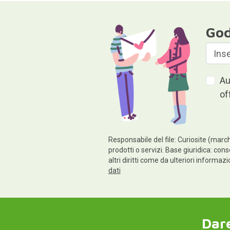
God
Au
of
Responsabile del file: Curiosite (march
prodotti o servizi. Base giuridica: cons
altri diritti come da ulteriori informaz
dati
Dare