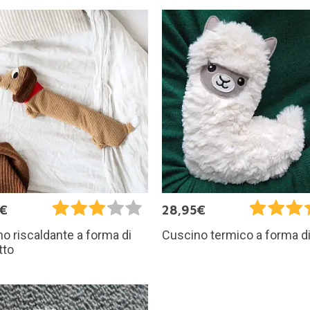
5€
28,95€
o riscaldante a forma di
Cuscino termico a forma d
tto