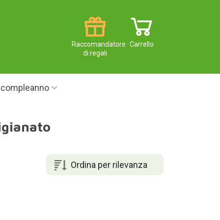
Raccomandatore
Carrello
di regali
i compleanno
igianato
Ordina per rilevanza