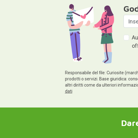
God
Au
of
Responsabile del file: Curiosite (march
prodotti o servizi. Base giuridica: cons
altri diritti come da ulteriori informaz
dati
Dare