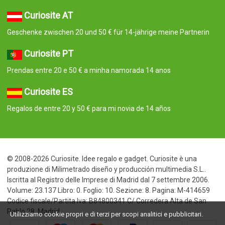
Curiosite AT
Geschenke zwischen 20 und 50 € für 14-jährige meine Partnerin
Curiosite PT
Prendas entre 20 e 50 € a minha namorada 14 anos
Curiosite ES
Regalos de entre 20 y 50 € para mi novia de 14 años
© 2008-2026 Curiosite. Idee regalo e gadget. Curiosite è una
produzione di Milimetrado diseño y producción multimedia S.L..
Iscritta al Registro delle Imprese di Madrid dal 7 settembre 2006.
Volume: 23.137 Libro: 0. Foglio: 10. Sezione: 8. Pagina: M-414659
Codice fiscale/Partita Iva: B84800341 C/ Corredera Alta de San
Pablo 28, Madrid
Utilizziamo cookie propri e di terzi per scopi analitici e pubblicitari.