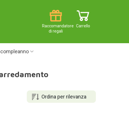
Raccomandatore
Carrello
di regali
i compleanno
 arredamento
Ordina per rilevanza