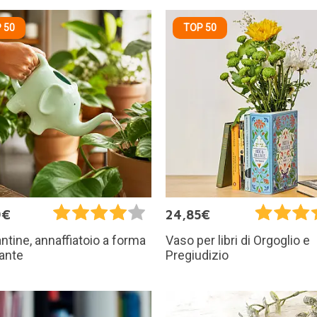
 50
TOP 50
9€
24,85€
ntine, annaffiatoio a forma
Vaso per libri di Orgoglio e
fante
Pregiudizio