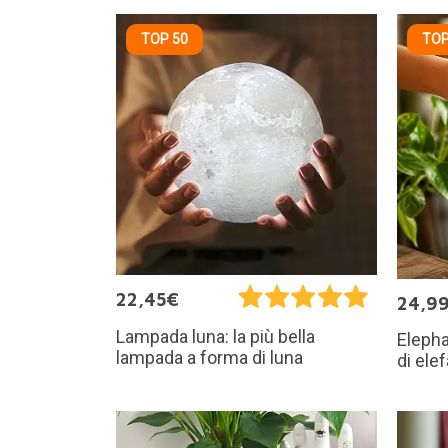
TOP 50
TOP
22,45€
24,9
Lampada luna: la più bella
Elepha
lampada a forma di luna
di ele