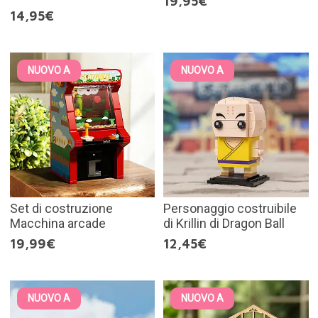
19,95€
14,95€
NUOVO A
NUOVO A
Set di costruzione
Personaggio costruibile
Macchina arcade
di Krillin di Dragon Ball
19,99€
12,45€
NUOVO A
NUOVO A