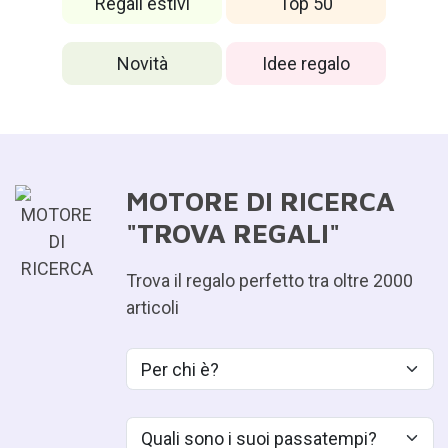
Regali estivi
Top 50
Novità
Idee regalo
MOTORE DI RICERCA
"TROVA REGALI"
¿
Trova il regalo perfetto tra oltre 2000
articoli
¿Qué aficiones tiene?