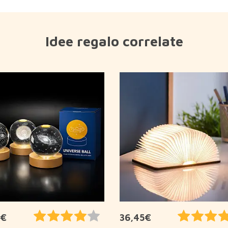
Idee regalo correlate
5€
36,45€