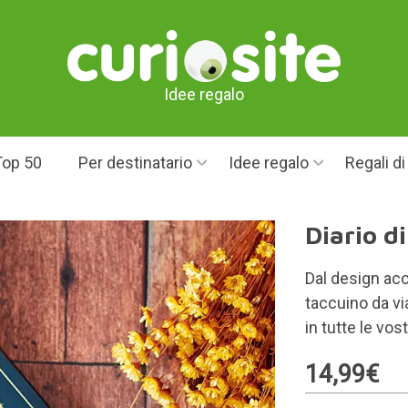
Idee regalo
Top 50
Per destinatario
Idee regalo
Regali d
Diario d
Dal design acca
taccuino da v
in tutte le vos
14,99€