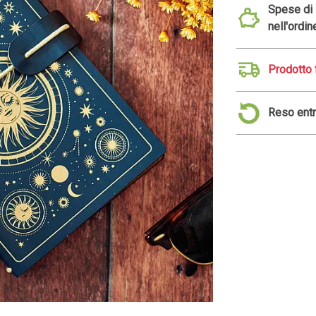
Spese di s
nell'ordin
Prodotto 
Reso entr