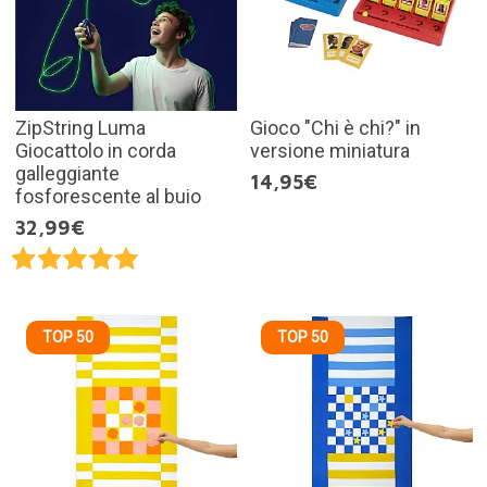
ZipString Luma
Gioco "Chi è chi?" in
Giocattolo in corda
versione miniatura
galleggiante
14,95€
fosforescente al buio
32,99€
TOP 50
TOP 50