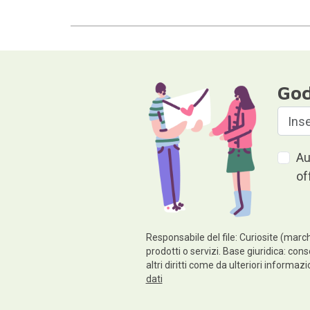
God
Au
of
Responsabile del file: Curiosite (march
prodotti o servizi. Base giuridica: cons
altri diritti come da ulteriori informaz
dati