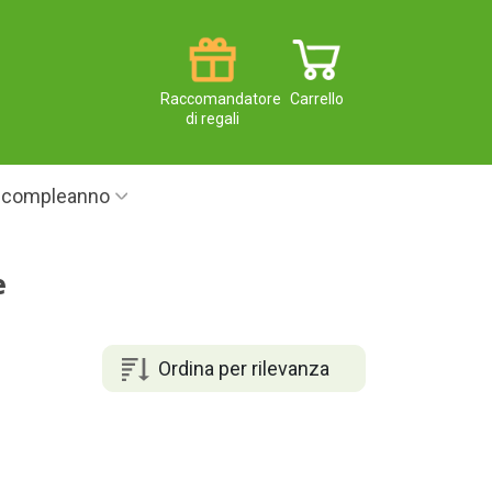
Raccomandatore
Carrello
di regali
i compleanno
e
Ordina per rilevanza